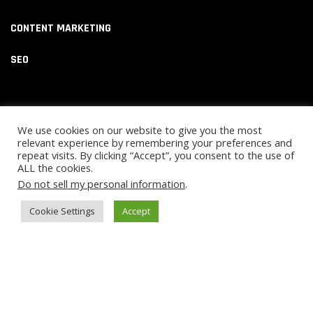
CONTENT MARKETING
SEO
We use cookies on our website to give you the most
relevant experience by remembering your preferences and
repeat visits. By clicking “Accept”, you consent to the use of
ALL the cookies.
Do not sell my personal information
.
PRIVACY
Cookie Settings
Accept
TERMS & CONDITIONS
SUPPORT
COPYRIGHT ©2022-2026. FORTIS SOLUTIONS INTERNATIONAL
ALL RIGHTS RESERVED